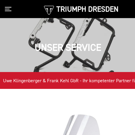
TRIUMPH DRESDEN
Toggle navigation
UNSER SERVICE
Uwe Klingenberger & Frank Kehl GbR - Ihr kompetenter Partner für d